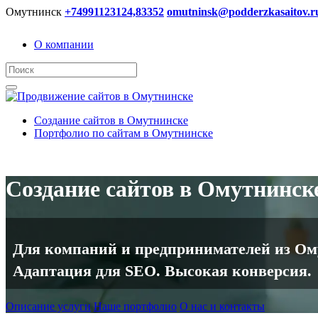
Омутнинск
+74991123124,83352
omutninsk@podderzkasaitov.r
О компании
Создание сайтов в Омутнинске
Портфолио по сайтам в Омутнинске
Создание сайтов в Омутнинск
Для компаний и предпринимателей из Омут
Адаптация для SEO. Высокая конверсия.
Описание услуги
Наше портфолио
О нас и контакты