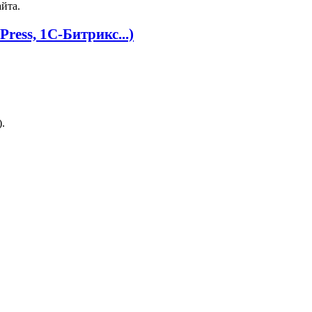
йта.
ress, 1С‑Битрикс...)
.