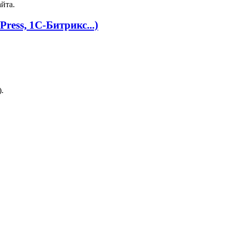
йта.
ress, 1С‑Битрикс...)
.