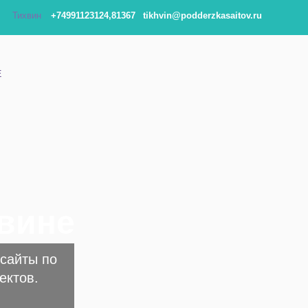
Тихвин
+74991123124,81367
tikhvin@podderzkasaitov.ru
Е
хвине
сайты по
ектов.