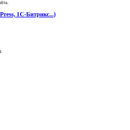
йта.
ress, 1С‑Битрикс...)
.