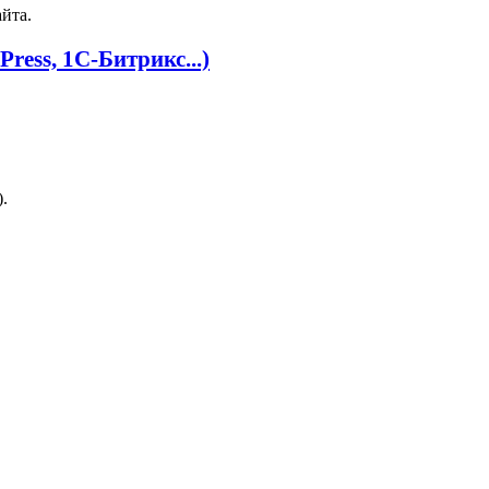
йта.
ress, 1С‑Битрикс...)
.