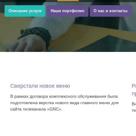
Описание услуги
Наше портфолио
О нас и контакты
Сверстали новое меню
Р
п
В рамках договора комплексного обслуживания была
подготовлена верстка нового вида главного меню для
В
сайта телеканала «GNC».
т