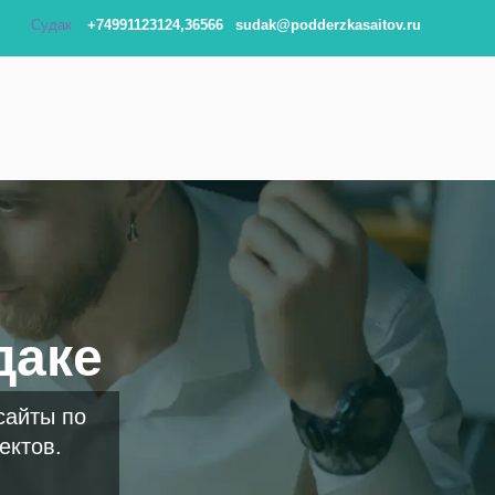
Судак
+74991123124,36566
sudak@podderzkasaitov.ru
даке
сайты по
ектов.