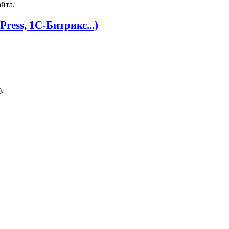
йта.
ress, 1С‑Битрикс...)
.