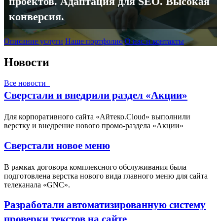
проектов. Адаптация для SEO. Высокая
конверсия.
Описание услуги
Наше портфолио
О нас и контакты
Новости
Все новости
Сверстали и внедрили раздел «Акции»
Для корпоративного сайта «Айтеко.Cloud» выполнили
верстку и внедрение нового промо-раздела «Акции»
Сверстали новое меню
В рамках договора комплексного обслуживания была
подготовлена верстка нового вида главного меню для сайта
телеканала «GNC».
Разработали автоматизированную систему
проверки текстов на сайте