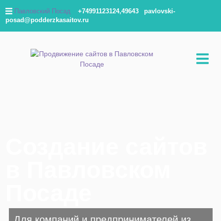
Павловский Посад
+74991123124,49643
pavlovski-
posad@podderzkasaitov.ru
Создание сайтов
в Павловском
Посаде
Для компаний и предпринимателей из